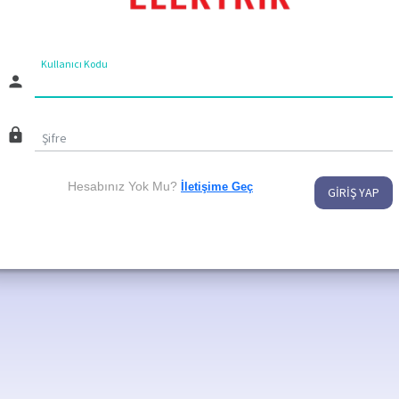
Kullanıcı Kodu
person
lock
Şifre
Hesabınız Yok Mu?
İletişime Geç
GİRİŞ YAP